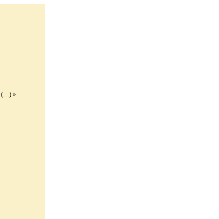
 (…) »